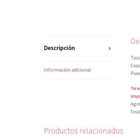
De
Descripción
Taza
Capa
Información adicional
Pued
Te e
impr
Agre
fina
Productos relacionados