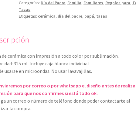
Categorías:
Día del Padre
,
Familia
,
Familiares
,
Regalos para
,
T
Tazas
Etiquetas:
cerámica
,
día del padre
,
papá
,
tazas
scripción
 de cerámica con impresión a todo color por sublimación.
cidad: 325 ml. Incluye caja blanca individual.
e usarse en microondas. No usar lavavajillas.
nviaremos por correo o por whatsapp el diseño antes de realizar
esión para que nos confirmes si está todo ok.
ga un correo o número de teléfono donde poder contactarte al
lizar la compra.