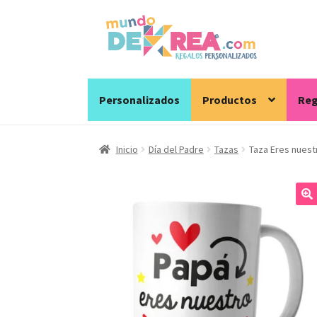
Ir
Ir
a
al
la
contenido
navegación
Personalizados
Productos
Reg
Inicio
Día del Padre
Tazas
Taza Eres nuest
🔍