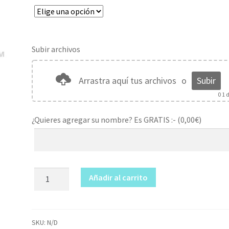
Subir archivos
Arrastra aquí tus archivos
o
Subir
0
1 d
¿Quieres agregar su nombre? Es GRATIS :- (
0,00
€
)
Taza
Añadir al carrito
Eres
nuestro
héroe
cantidad
SKU:
N/D