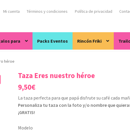
Mi cuenta
Términos y condiciones
Política de privacidad
Conta
alos para
Packs Eventos
Rincón Friki
Trail
ro héroe
Taza Eres nuestro héroe
9,50
€
La taza perfecta para que papá disfrute su café cada mañ
Personaliza tu taza con la foto y/o nombre que quiera
¡GRATIS!
Modelo