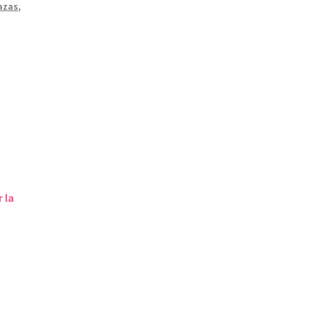
azas
,
 la