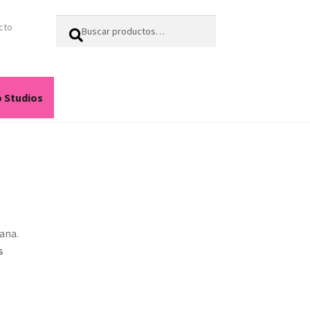
Buscar
Buscar
cto
por:
o Studios
ana.
s