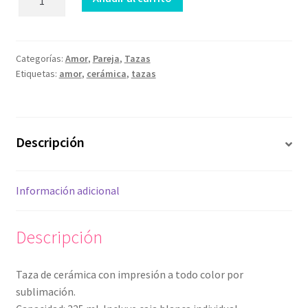
Más
que
ayer
cantidad
Categorías:
Amor
,
Pareja
,
Tazas
Etiquetas:
amor
,
cerámica
,
tazas
Descripción
Información adicional
Descripción
Taza de cerámica con impresión a todo color por
sublimación.