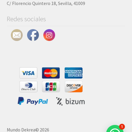
C/ Florencio Quintero 18, Sevilla, 41009
Dragon Ball
Redes sociales
Disney
Friends
Harry Potter
Minecraft
Naruto
One Piece
Pokemon
1
Super Mario
Mundo Dekrea© 2026