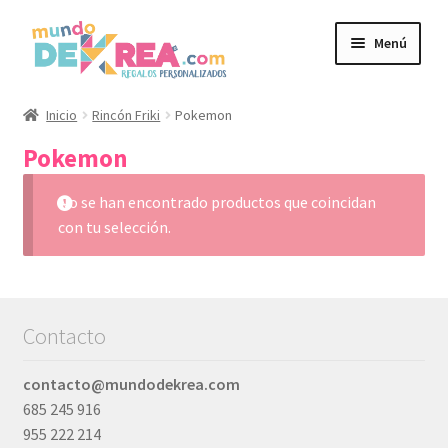
Ir
Ir
Menú
a
al
la
contenido
navegación
Personalizados
Inicio
Rincón Friki
Pokemon
Pokemon
Expandi
Productos
el
No se han encontrado productos que coincidan
menú
Expandi
con tu selección.
Regalos para
hijo
el
menú
Packs Eventos
hijo
Contacto
Expandi
Rincón Friki
el
contacto@mundodekrea.com
menú
Barbie
685 245 916
hijo
955 222 214