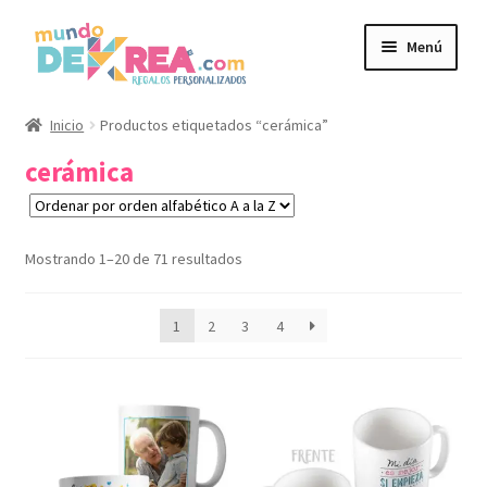
Ir
Ir
Menú
a
al
la
contenido
navegación
Personalizados
Inicio
Productos etiquetados “cerámica”
cerámica
Expandi
Productos
el
menú
Expandi
Regalos para
Mostrando 1–20 de 71 resultados
hijo
el
menú
Packs Eventos
hijo
1
2
3
4
Expandi
Rincón Friki
el
menú
Trailo Studios
hijo