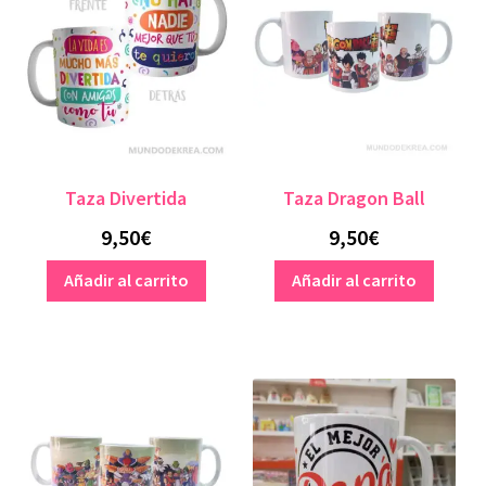
opc
11,00€
se
pue
eleg
en
la
pág
Taza Divertida
Taza Dragon Ball
de
pro
9,50
€
9,50
€
Añadir al carrito
Añadir al carrito