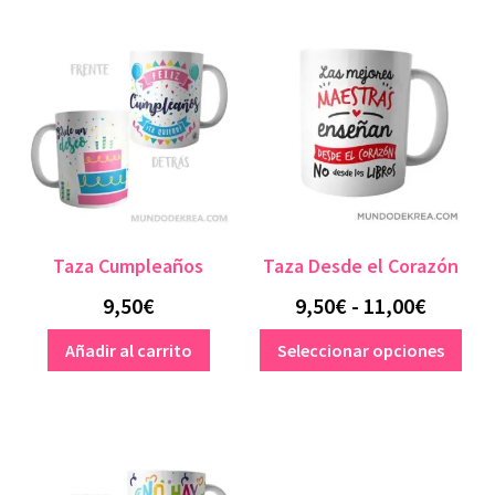
Taza Cumpleaños
Taza Desde el Corazón
Rango
9,50
€
9,50
€
-
11,00
€
de
Est
Añadir al carrito
Seleccionar opciones
pro
precios
tien
desde
múlt
9,50€
vari
hasta
Las