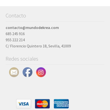
la
pág
página
de
de
pro
Contacto
producto
contacto@mundodekrea.com
685 245 916
955 222 214
C/ Florencio Quintero 18, Sevilla, 41009
Redes sociales