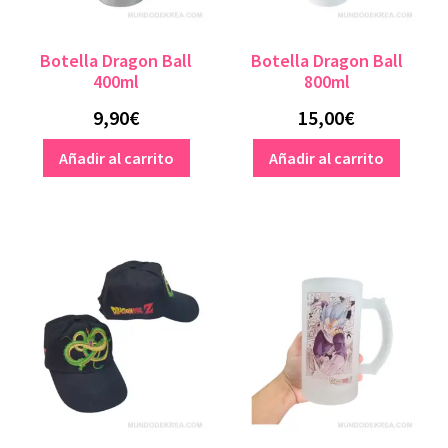
Dragon Ball
Botella Dragon Ball
Botella Dragon Ball
Disney
400ml
800ml
9,90
€
15,00
€
Friends
Añadir al carrito
Añadir al carrito
Harry Potter
Minecraft
Naruto
One Piece
Pokemon
Super Mario