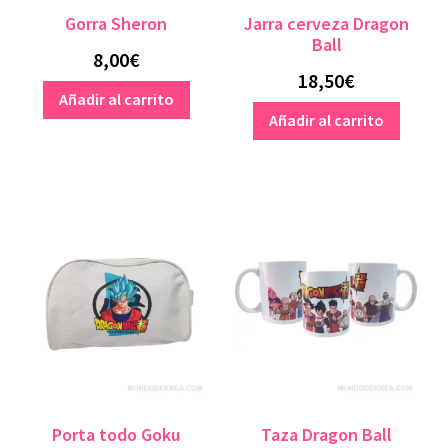
Gorra Sheron
Jarra cerveza Dragon
Stranger Things
Ball
8,00
€
18,50
€
Star Wars
Añadir al carrito
Añadir al carrito
Trailo Studios
Porta todo Goku
Taza Dragon Ball