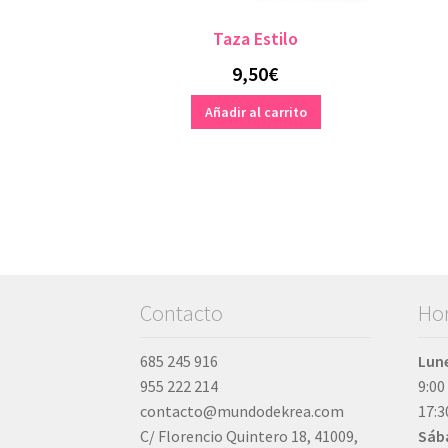
Taza Estilo
9,50
€
Añadir al carrito
Contacto
Hor
685 245 916
Lune
955 222 214
9:00
contacto@mundodekrea.com
17:3
C/ Florencio Quintero 18, 41009,
Sáb