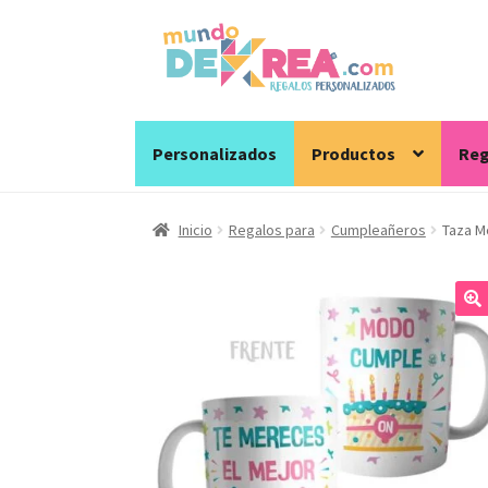
Ir
Ir
a
al
la
contenido
navegación
Personalizados
Productos
Reg
Inicio
Regalos para
Cumpleañeros
Taza M
🔍