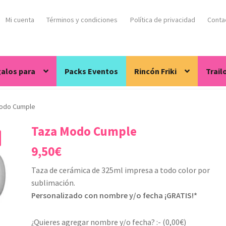
Mi cuenta
Términos y condiciones
Política de privacidad
Conta
alos para
Packs Eventos
Rincón Friki
Trail
odo Cumple
Taza Modo Cumple
9,50
€
Taza de cerámica de 325ml impresa a todo color por
sublimación.
Personalizado con nombre y/o fecha ¡GRATIS!*
¿Quieres agregar nombre y/o fecha? :- (
0,00
€
)