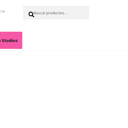
Buscar
Buscar
cto
por:
o Studios