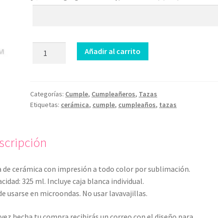
Taza
Añadir al carrito
Modo
Cumple
cantidad
Categorías:
Cumple
,
Cumpleañeros
,
Tazas
Etiquetas:
cerámica
,
cumple
,
cumpleaños
,
tazas
scripción
 de cerámica con impresión a todo color por sublimación.
cidad: 325 ml. Incluye caja blanca individual.
e usarse en microondas. No usar lavavajillas.
vez hecha tu compra recibirás un correo con el diseño para