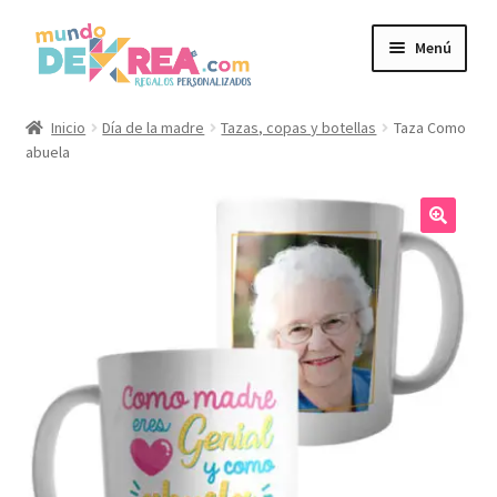
Ir
Ir
Menú
a
al
la
contenido
navegación
Personalizados
Inicio
Día de la madre
Tazas, copas y botellas
Taza Como
abuela
Expandi
Productos
el
menú
🔍
Expandi
Regalos para
hijo
el
menú
Packs Eventos
hijo
Expandi
Rincón Friki
el
menú
Trailo Studios
hijo