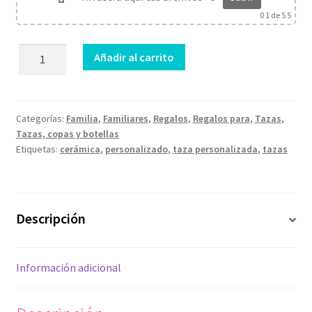
0
1 de 5 5
Taza
Añadir al carrito
Como
abuela
cantidad
Categorías:
Familia
,
Familiares
,
Regalos
,
Regalos para
,
Tazas
,
Tazas, copas y botellas
Etiquetas:
cerámica
,
personalizado
,
taza personalizada
,
tazas
Descripción
Información adicional