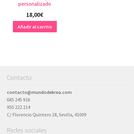
personalizado
producto
18,00
€
Añadir al carrito
Contacto
contacto@mundodekrea.com
685 245 916
955 222 214
C/ Florencio Quintero 18, Sevilla, 41009
Redes sociales