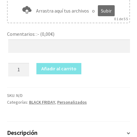
Arrastra aquí tus archivos
o
Subir
0
1 de 5 5
Comentarios: :- (
0,00
€
)
Camiseta
Añadir al carrito
personalizada
adulto
cantidad
SKU:
N/D
Categorías:
BLACK FRIDAY
,
Personalizados
Descripción