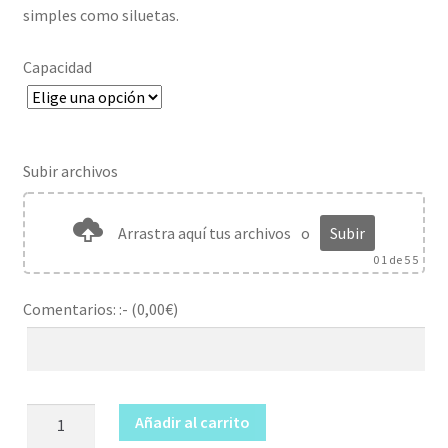
hasta
simples como siluetas.
11,50€
Capacidad
Subir archivos
Arrastra aquí tus archivos
o
Subir
0
1 de 5 5
Comentarios: :- (
0,00
€
)
Copa
Añadir al carrito
vino