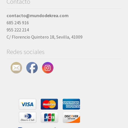
Contacto
se
pueden
elegir
contacto@mundodekrea.com
en
685 245 916
la
955 222 214
página
C/ Florencio Quintero 18, Sevilla, 41009
de
Redes sociales
producto