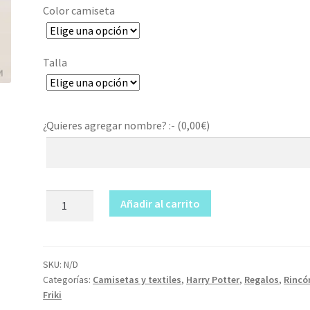
Color camiseta
Talla
¿Quieres agregar nombre? :- (
0,00
€
)
Camiseta
Añadir al carrito
Hogwarts
cantidad
SKU:
N/D
Categorías:
Camisetas y textiles
,
Harry Potter
,
Regalos
,
Rincó
Friki