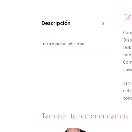
De
Descripción
Cami
Disp
Información adicional
Dobl
hom
Com
Lava
El t
del 
todo
También te recomendamos