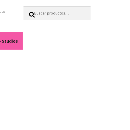
Buscar
Buscar
cto
por:
o Studios