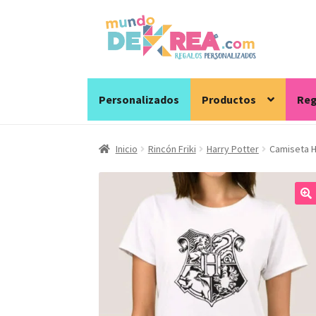
Ir
Ir
a
al
la
contenido
navegación
Personalizados
Productos
Reg
Inicio
Rincón Friki
Harry Potter
Camiseta 
🔍