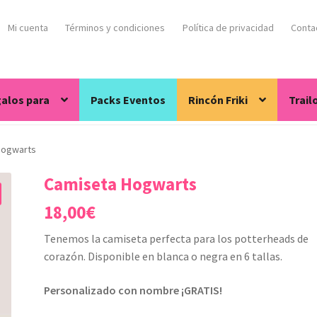
Mi cuenta
Términos y condiciones
Política de privacidad
Conta
alos para
Packs Eventos
Rincón Friki
Trail
Hogwarts
Camiseta Hogwarts
18,00
€
Tenemos la camiseta perfecta para los potterheads de
corazón. Disponible en blanca o negra en 6 tallas.
Personalizado con nombre ¡GRATIS!