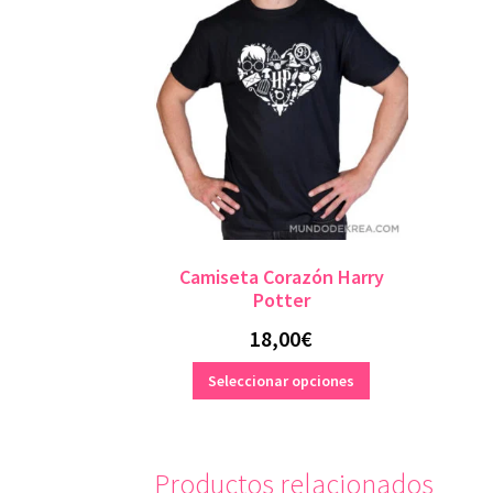
Camiseta Corazón Harry
Potter
18,00
€
Este
Seleccionar opciones
producto
tiene
múltiples
variantes.
Productos relacionados