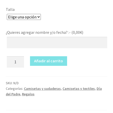
Talla
¿Quieres agregar nombre y/o fecha? :- (
0,00
€
)
Camiseta
Añadir al carrito
El
mejor
del
mundo
SKU:
N/D
Categorías:
Camisetas y sudaderas
,
Camisetas y textiles
,
Día
cantidad
del Padre
,
Regalos