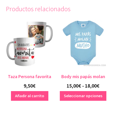
Productos relacionados
Taza Persona favorita
Body mis papás molan
Rango
9,50
€
15,00
€
-
18,00
€
de
Est
Añadir al carrito
Seleccionar opciones
pro
precio
tien
desde
múlt