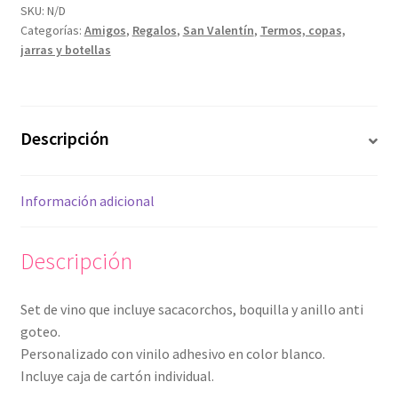
vino
SKU:
N/D
Categorías:
Amigos
,
Regalos
,
San Valentín
,
Termos, copas,
cantidad
jarras y botellas
Descripción
Información adicional
Descripción
Set de vino que incluye sacacorchos, boquilla y anillo anti
goteo.
Personalizado con vinilo adhesivo en color blanco.
Incluye caja de cartón individual.