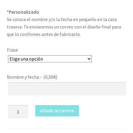
*Personalizado
Se coloca el nombre y/o la fecha en pequeño en la cara
trasera. Te enviaremos un correo con el diseño final para
que lo confirmes antes de fabricarlo.
Frase
Nombre y fecha :- (
0,00
€
)
Set
Añadir al carrito
de
accesorios
para