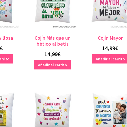
villosa
Cojín Más que un
Cojín Mayor
bético al betis
€
14,99
€
14,99
€
arrito
Añadir al carrito
Añadir al carrito