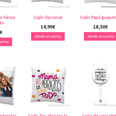
ro héroe
Cojín Opcional
Cojín Papá guape
to
14,99
€
18,50
€
€
Añadir al carrito
Añadir al carrito
arrito
geniales
Cojín Tus abrazos lo
Copa de vino tin