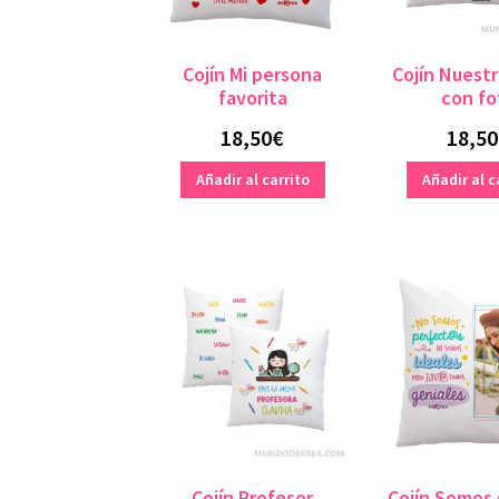
Cojín Mi persona
Cojín Nuest
favorita
con fo
18,50
€
18,50
Añadir al carrito
Añadir al c
Cojín Profesor
Cojín Somos 