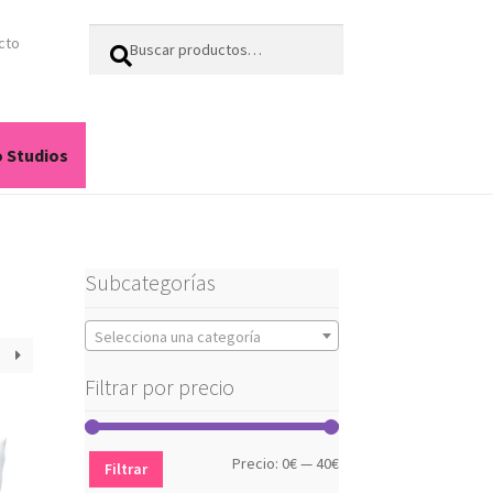
Buscar
Buscar
cto
por:
o Studios
Subcategorías
Selecciona una categoría
Filtrar por precio
Precio
Precio
Precio:
0€
—
40€
Filtrar