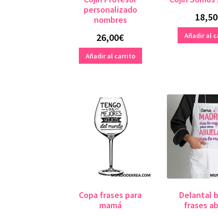
personalizado
18,50
nombres
Añadir al c
26,00
€
Añadir al carrito
Copa frases para
Delantal 
mamá
frases a