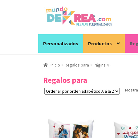
Ir
Ir
a
al
la
contenido
navegación
Personalizados
Productos
Reg
Inicio
Regalos para
Página 4
Regalos para
Mostra