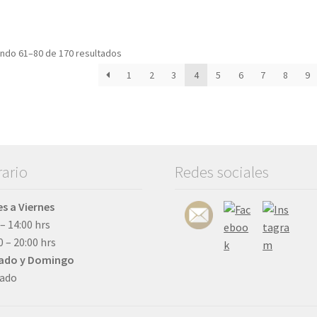
elegir
pueden
en
elegir
la
en
ndo 61–80 de 170 resultados
página
la
1
2
3
4
5
6
7
8
9
de
página
producto
de
producto
ario
Redes sociales
s a Viernes
 – 14:00 hrs
0 – 20:00 hrs
ado y Domingo
rado