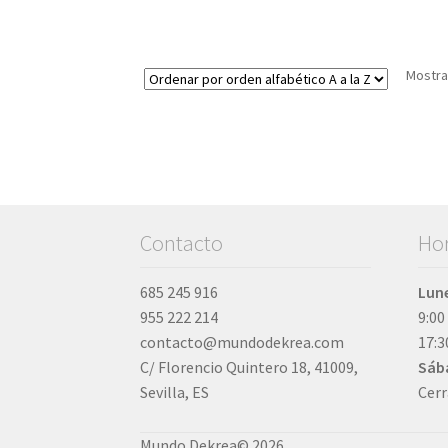
Mostra
Contacto
Hor
685 245 916
Lune
955 222 214
9:00
contacto@mundodekrea.com
17:3
C/ Florencio Quintero 18, 41009,
Sáb
Sevilla, ES
Cer
Mundo Dekrea© 2026