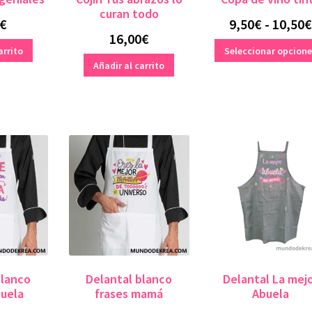
curan todo
€
9,50
€
-
10,50
€
16,00
€
arrito
Seleccionar opcion
Añadir al carrito
blanco
Delantal blanco
Delantal La mej
buela
frases mamá
Abuela