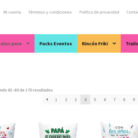
Mi cuenta
Términos y condiciones
Política de privacidad
Conta
alos para
Packs Eventos
Rincón Friki
Trail
ndo 61–80 de 170 resultados
1
2
3
4
5
6
7
8
9