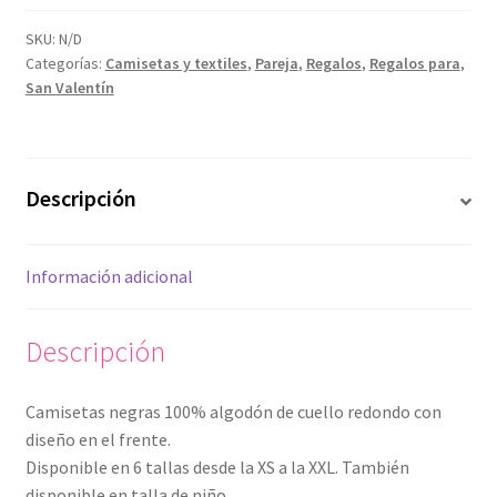
corazón
cantidad
SKU:
N/D
Categorías:
Camisetas y textiles
,
Pareja
,
Regalos
,
Regalos para
,
San Valentín
Descripción
Información adicional
Descripción
Camisetas negras 100% algodón de cuello redondo con
diseño en el frente.
Disponible en 6 tallas desde la XS a la XXL. También
disponible en talla de niño.