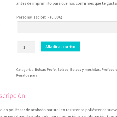
antes de imprimirlo para que nos confirmes que te gusta
Personalización: :- (
0,00
€
)
Bolso
Añadir al carrito
Desde
el
Corazón
cantidad
Categorías:
Bolsas Profe
,
Bolsos
,
Bolsos y mochilas
,
Profesor
Regalos para
scripción
o en poliéster de acabado natural en resistente poliéster de suav
o, especialmente elaborado para impresión en sublimación. Con 