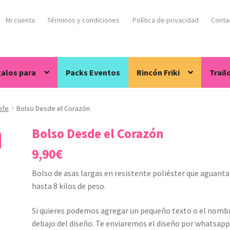
Mi cuenta
Términos y condiciones
Política de privacidad
Conta
alos para
Packs Eventos
Rincón Friki
Trail
ofe
Bolso Desde el Corazón
Bolso Desde el Corazón
9,90
€
Bolso de asas largas en resistente poliéster que aguanta
hasta 8 kilos de peso.
Si quieres podemos agregar un pequeño texto o el nomb
debajo del diseño. Te enviaremos el diseño por whatsap