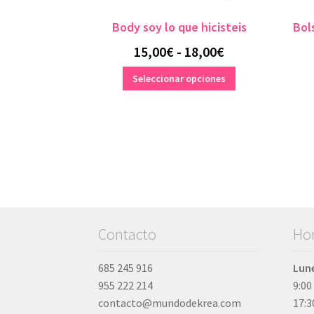
Body soy lo que hicisteis
Bol
Rango
15,00
€
-
18,00
€
de
Este
Seleccionar opciones
producto
precios:
tiene
desde
múltiples
variantes.
15,00€
Las
hasta
opciones
se
18,00€
pueden
elegir
en
Contacto
Hor
la
página
685 245 916
Lune
de
955 222 214
9:00
producto
contacto@mundodekrea.com
17:3