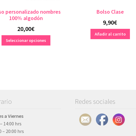
so personalizado nombres
Bolso Clase
100% algodón
9,90
€
20,00
€
Añadir al carrito
Este
Seleccionar opciones
producto
tiene
múltiples
variantes.
Las
opciones
se
pueden
elegir
ario
Redes sociales
en
la
s a Viernes
página
 – 14:00 hrs
de
0 – 20:00 hrs
producto