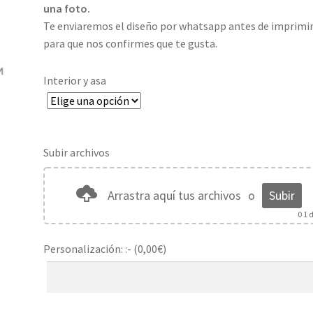
hasta
una foto.
11,00€
Te enviaremos el diseño por whatsapp antes de imprimi
para que nos confirmes que te gusta.
Interior y asa
Subir archivos
Arrastra aquí tus archivos
o
Subir
0
1 d
Personalización: :- (
0,00
€
)