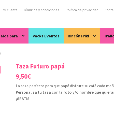
Mi cuenta
Términos y condiciones
Política de privacidad
Conta
alos para
Packs Eventos
Rincón Friki
Trail
á
Taza Futuro papá
9,50
€
La taza perfecta para que papá disfrute su café cada mañ
Personaliza tu taza con la foto y/o nombre que quiera
¡GRATIS!