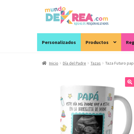
Ir
Ir
a
al
la
contenido
navegación
Personalizados
Productos
Reg
Inicio
Día del Padre
Tazas
Taza Futuro pap
🔍