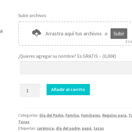
Subir archivos
Arrastra aquí tus archivos
o
Subir
0
1 d
¿Quieres agregar su nombre? Es GRATIS :- (
0,00
€
)
Taza
Añadir al carrito
Futuro
papá
cantidad
Categorías:
Día del Padre
,
Familia
,
Familiares
,
Regalos para
,
T
Tazas
Etiquetas:
cerámica
,
día del padre
,
papá
,
tazas