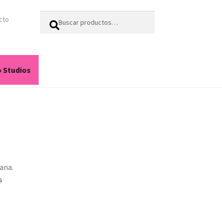
Buscar
Buscar
cto
por:
o Studios
ana.
s