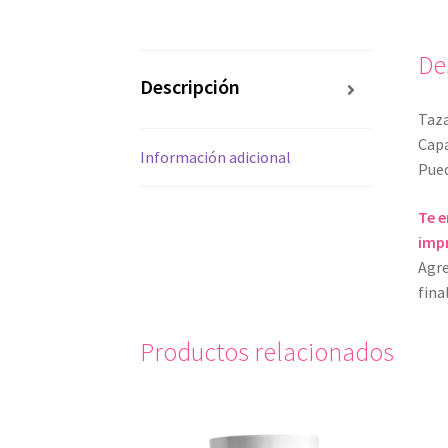
De
Descripción
Taza
Capa
Información adicional
Pued
Te e
impr
Agre
fina
Productos relacionados