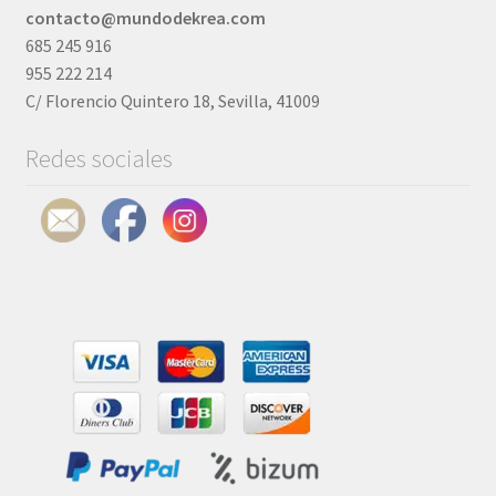
elegir
contacto@mundodekrea.com
en
685 245 916
la
955 222 214
página
C/ Florencio Quintero 18, Sevilla, 41009
de
Redes sociales
producto