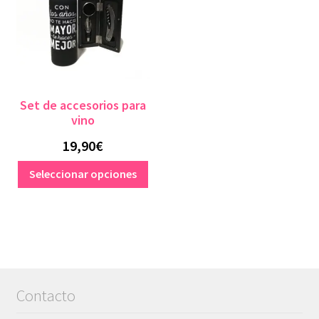
Set de accesorios para
vino
19,90
€
Este
Seleccionar opciones
producto
tiene
múltiples
variantes.
Las
opciones
Contacto
se
pueden