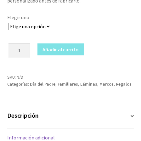
personalizado antes de fabricarlo.
Elegir uno
Lámina
Añadir al carrito
Lo
mejor
de
tenerte
SKU:
N/D
Categorías:
Día del Padre
,
Familiares
,
Láminas
,
Marcos
,
Regalos
cantidad
Descripción
Información adicional