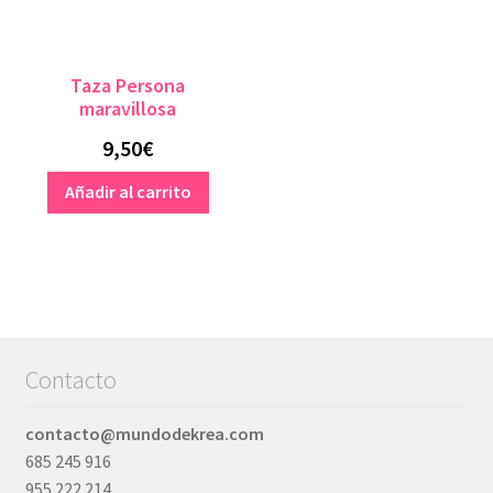
en
la
página
Taza Persona
de
maravillosa
producto
9,50
€
Añadir al carrito
Contacto
contacto@mundodekrea.com
685 245 916
955 222 214