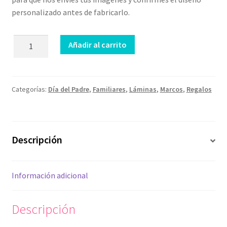
personalizado antes de fabricarlo.
Lámina
Añadir al carrito
Abuelos
que
dejan
huella
Categorías:
Día del Padre
,
Familiares
,
Láminas
,
Marcos
,
Regalos
cantidad
Descripción
Información adicional
Descripción