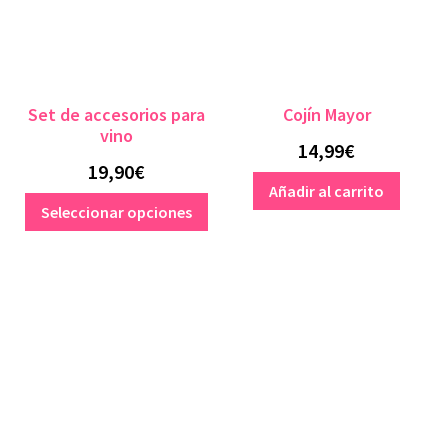
Set de accesorios para
Cojín Mayor
vino
14,99
€
19,90
€
Añadir al carrito
Este
Seleccionar opciones
producto
tiene
múltiples
variantes.
Las
opciones
se
pueden
elegir