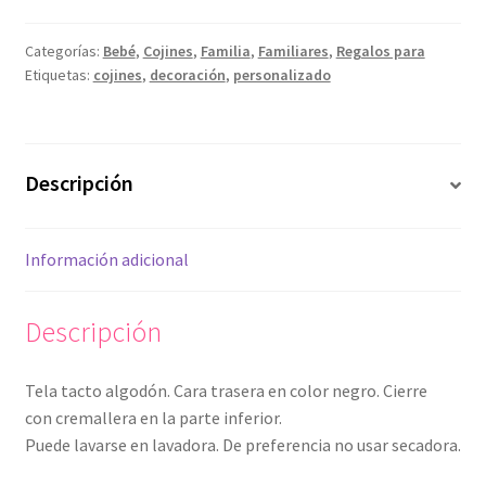
cantidad
Categorías:
Bebé
,
Cojines
,
Familia
,
Familiares
,
Regalos para
Etiquetas:
cojines
,
decoración
,
personalizado
Descripción
Información adicional
Descripción
Tela tacto algodón. Cara trasera en color negro. Cierre
con cremallera en la parte inferior.
Puede lavarse en lavadora. De preferencia no usar secadora.