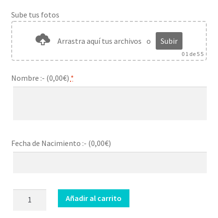
Sube tus fotos
Arrastra aquí tus archivos
o
Subir
0
1 de 5 5
Nombre :- (
0,00
€
)
*
Fecha de Nacimiento :- (
0,00
€
)
Cojín
Añadir al carrito
Bebé
huellitas