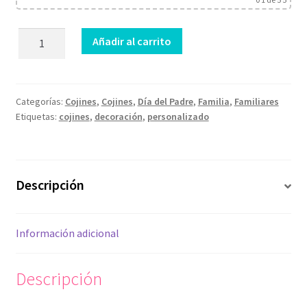
Cojín
Añadir al carrito
Héroe
increíble
cantidad
Categorías:
Cojines
,
Cojines
,
Día del Padre
,
Familia
,
Familiares
Etiquetas:
cojines
,
decoración
,
personalizado
Descripción
Información adicional
Descripción