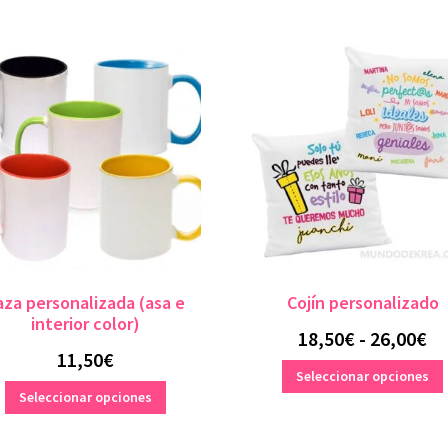
aza personalizada (asa e
Cojín personalizado
interior color)
R
18,50
€
-
26,00
€
11,50
€
de
Seleccionar opciones
Este
Seleccionar opciones
pr
producto
de
tiene