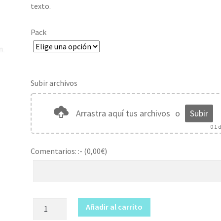
hasta
texto.
100,00€
Pack
Subir archivos
Arrastra aquí tus archivos
o
Subir
0
1 d
Comentarios: :- (
0,00
€
)
Abridor
Añadir al carrito
personalizado