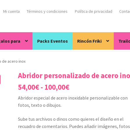
Mi cuenta
Términos y condiciones
Política de privacidad
Conta
alos para
Packs Eventos
Rincón Friki
Trail
o de acero inox
Abridor personalizado de acero in
Rango
54,00
€
-
100,00
€
de
Abridor especial de acero inoxidable personalizable con
precios:
fotos, texto o dibujos.
desde
Sube tus archivos o dinos como quieres el diseño en el
54,00€
recuadro de comentarios. Puedes añadir imágenes, fotos