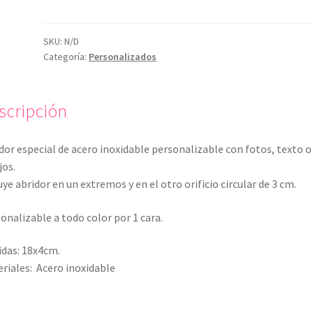
de
acero
inox
SKU:
N/D
Categoría:
Personalizados
cantidad
scripción
dor especial de acero inoxidable personalizable con fotos, texto o
jos.
uye abridor en un extremos y en el otro orificio circular de 3 cm.
onalizable a todo color por 1 cara.
das: 18x4cm.
riales: Acero inoxidable