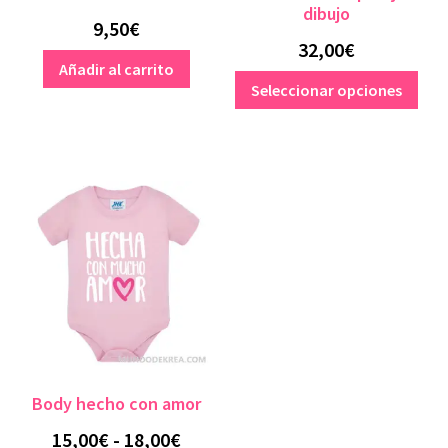
dibujo
9,50
€
32,00
€
Añadir al carrito
Est
Seleccionar opciones
pro
tien
múlt
vari
Las
opc
se
pue
eleg
en
la
pág
Body hecho con amor
de
pro
Rango
15,00
€
-
18,00
€