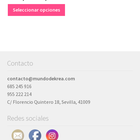
de
Este
Seleccionar opciones
producto
precios:
tiene
desde
múltiples
15,00€
variantes.
hasta
Las
opciones
18,00€
Contacto
se
pueden
elegir
contacto@mundodekrea.com
en
685 245 916
la
955 222 214
página
C/ Florencio Quintero 18, Sevilla, 41009
de
Redes sociales
producto