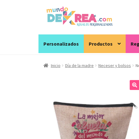
Ir
Ir
a
al
la
contenido
navegación
Personalizados
Productos
Reg
Inicio
Día de la madre
Neceser y bolsos
N
🔍