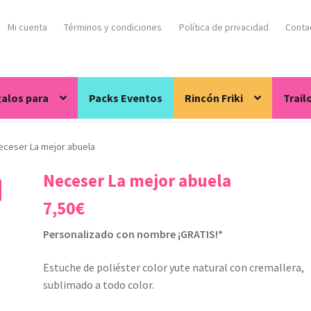
Mi cuenta
Términos y condiciones
Política de privacidad
Conta
alos para
Packs Eventos
Rincón Friki
Trail
eceser La mejor abuela
Neceser La mejor abuela
7,50
€
Personalizado con nombre ¡GRATIS!*
Estuche de poliéster color yute natural con cremallera,
sublimado a todo color.