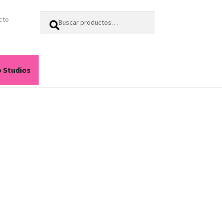
Buscar
Buscar
cto
por:
o Studios