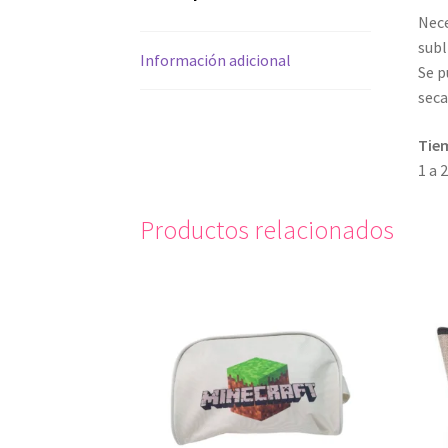
Nece
subl
Información adicional
Se p
seca
Tie
1 a 
Productos relacionados