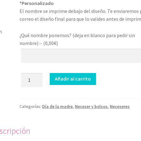
*Personalizado
El nombre se imprime debajo del diseño. Te enviaremos 
correo el diseño final para que lo valides antes de imprim
¿Qué nombre ponemos? (deja en blanco para pedir sin
nombre) :- (
0,00
€
)
Neceser
Añadir al carrito
La
mejor
abuela
cantidad
Categorías:
Día de la madre
,
Neceser y bolsos
,
Neceseres
scripción