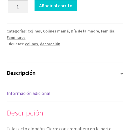
Cojín
Añadir al carrito
Imagínate
como
abuela
cantidad
Categorías:
Cojines
,
Cojines mamá
,
Día de la madre
,
Familia
,
Familiares
Etiquetas:
cojines
,
decoración
Descripción
Información adicional
Descripción
Tela tacto algodón. Cierre con cremallera en la parte