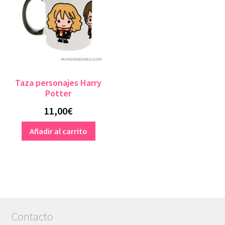
se
pue
pueden
eleg
elegir
en
en
la
la
pág
página
de
Taza personajes Harry
de
pro
Potter
producto
11,00
€
Añadir al carrito
Contacto