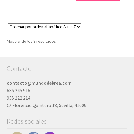
Mostrando los 8 resultados
Contacto
contacto@mundodekrea.com
685 245 916
955 222 214
C/ Florencio Quintero 18, Sevilla, 41009
Redes sociales