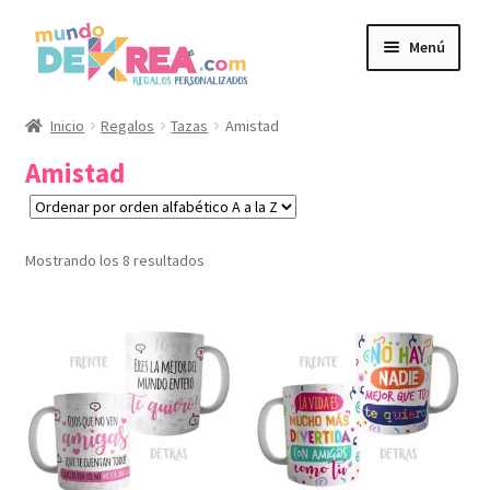
Ir
Ir
Menú
a
al
la
contenido
navegación
Personalizados
Inicio
Regalos
Tazas
Amistad
Amistad
Expandi
Productos
el
menú
Expandi
Regalos para
Mostrando los 8 resultados
hijo
el
menú
Packs Eventos
hijo
Expandi
Rincón Friki
el
menú
Trailo Studios
hijo